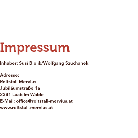
Willkommen
Unsere Anlage
U
Impressum
Inhaber:
Susi Bielik/
Wolfgang Szuchanek
Adresse:
Reitstall Mervius
Jubiläumstraße 1a
2381 Laab im Walde
E-Mail:
office@reitstall-mervius.at
www.reitstall-mervius.at